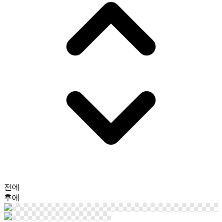
전에
후에