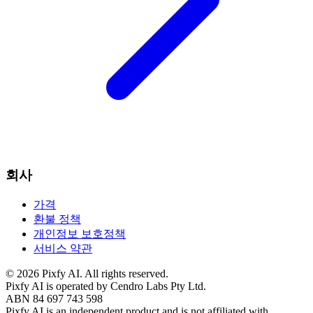
회사
가격
환불 정책
개인정보 보호정책
서비스 약관
©
2026
Pixfy AI
. All rights reserved.
Pixfy AI
is operated by Cendro Labs Pty Ltd.
ABN 84 697 743 598
Pixfy AI
is an independent product and is not affiliated with,