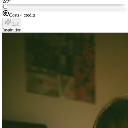
公开
Costs 4 credits
生成
Inspiration