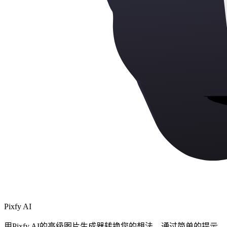
Pixfy AI
用Pixfy AI的高级图片生成器转换您的想法。通过简单的提示