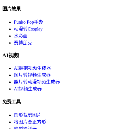
图片效果
Funko Pop手办
动漫转Cosplay
水彩画
赛博朋克
AI视频
AI拥抱视频生成器
图片转视频生成器
照片转动漫视频生成器
AI视频生成器
免费工具
圆形裁剪图片
将图片变正方形
脸型检测器