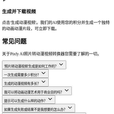
生成并下载视频
点击'生成动漫视频'。我们的AI使用您的积分并生成一个独特
的动画动漫片段，可立即下载。
常见问题
关于Pixfy AI照片转动漫视频转换器您需要了解的一切。
'照片转动漫视频'生成是如何工作的？
一次生成需要多少积分？
生成的动漫视频有多长？
我可以将动画动漫艺术用于商业目的吗？
提示可以生成什么样的动作？
如果生成失败或结果不是我想要的怎么办？