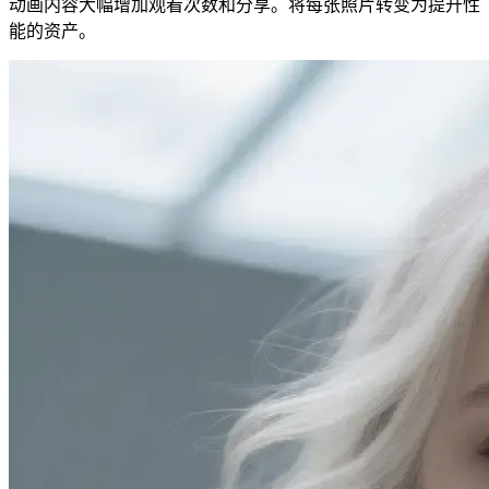
动画内容大幅增加观看次数和分享。将每张照片转变为提升性
能的资产。