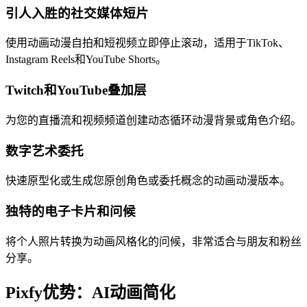
引人入胜的社交媒体短片
使用动画动漫自拍和短视频立即停止滚动，适用于TikTok、
Instagram Reels和YouTube Shorts。
Twitch和YouTube叠加层
为您的直播流和视频频道创建动态循环动漫背景或角色介绍。
数字艺术委托
快速原型化或生成您原创角色或委托概念的动画动漫版本。
独特的电子卡片和问候
将个人照片转换为动画风格化的问候，非常适合与朋友和粉丝
分享。
Pixfy优势：AI动画简化