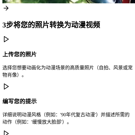
3步将您的照片转换为动漫视频
上传您的照片
选择您想要动画化为动漫场景的高质量照片（自拍、风景或宠
物肖像）。
编写您的提示
详细说明动漫风格（例如：'90年代复古动漫'）并描述所需的
动作（例如：'缓慢放大脸部'）。