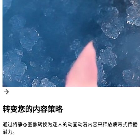
转变您的内容策略
通过将静态图像转换为迷人的动画动漫内容来释放病毒式传播
潜力。