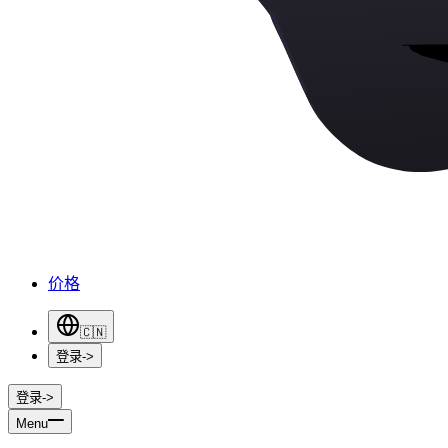
价格
🇨🇳
登录
->
登录
->
Menu