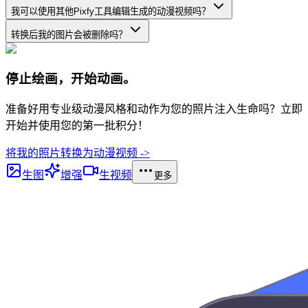
我可以使用其他Pixfy工具编辑生成的动漫视频吗？
转换后我的图片会被删除吗？
停止绘画，开始动画。
准备好用专业级动漫风格和动作为您的照片注入生命吗？立即
开始并使用您的第一批积分！
将我的照片转换为动漫视频
->
生图
增强
生视频
更多