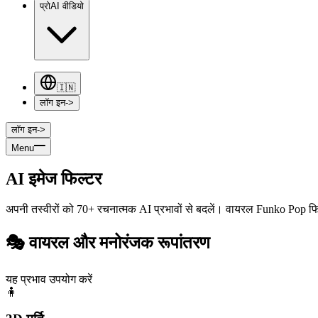
प्रो
AI वीडियो
🇮🇳
लॉग इन
->
लॉग इन
->
Menu
AI इमेज फिल्टर
अपनी तस्वीरों को 70+ रचनात्मक AI प्रभावों से बदलें। वायरल Funko Pop फि
🎭 वायरल और मनोरंजक रूपांतरण
यह प्रभाव उपयोग करें
🧍