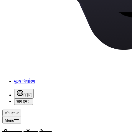
मूल्य निर्धारण
🇮🇳
लॉग इन
->
लॉग इन
->
Menu