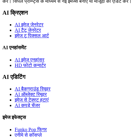
करें। सिंपल प्रॉम्प्ट्स के माध्यम से नई इमेज्स बनाएं या मौजूदा को एडिट करें।
AI क्रिएशन
AI इमेज जेनरेटर
AI टैटू जेनरेटर
इमेज टू पिक्सल आर्ट
AI एनहांसमेंट
AI इमेज एनहांसर
HD फोटो कन्वर्टर
AI एडिटिंग
AI बैकग्राउंड रिमूवर
AI ऑब्जेक्ट रिमूवर
इमेज से टेक्स्ट हटाएं
AI कपड़े चेंजर
इमेज इफेक्ट्स
Funko Pop फिगर
एनीमे से कॉसप्ले