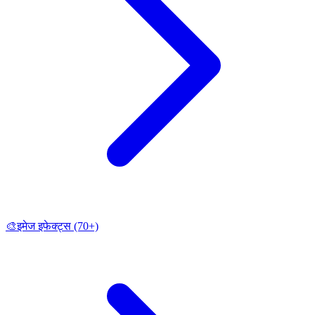
🎨
इमेज इफेक्ट्स
(70+)