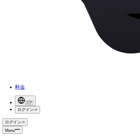
料金
🇯🇵
ログイン
->
ログイン
->
Menu