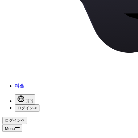
料金
🇯🇵
ログイン
->
ログイン
->
Menu