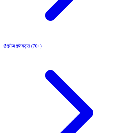
🎨
इमेज इफेक्ट्स
(70+)