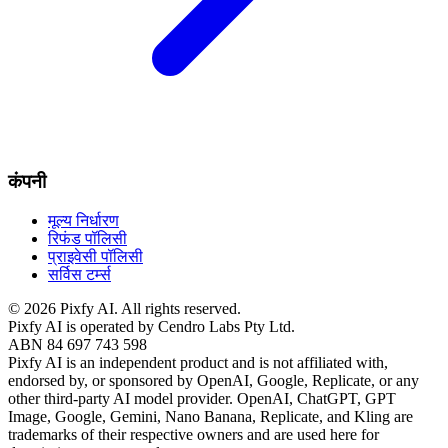
कंपनी
मूल्य निर्धारण
रिफंड पॉलिसी
प्राइवेसी पॉलिसी
सर्विस टर्म्स
©
2026
Pixfy AI
. All rights reserved.
Pixfy AI
is operated by Cendro Labs Pty Ltd.
ABN 84 697 743 598
Pixfy AI
is an independent product and is not affiliated with,
endorsed by, or sponsored by OpenAI, Google, Replicate, or any
other third-party AI model provider. OpenAI, ChatGPT, GPT
Image, Google, Gemini, Nano Banana, Replicate, and Kling are
trademarks of their respective owners and are used here for