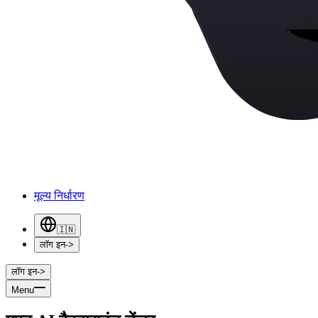
मूल्य निर्धारण
🇮🇳
लॉग इन
->
लॉग इन
->
Menu