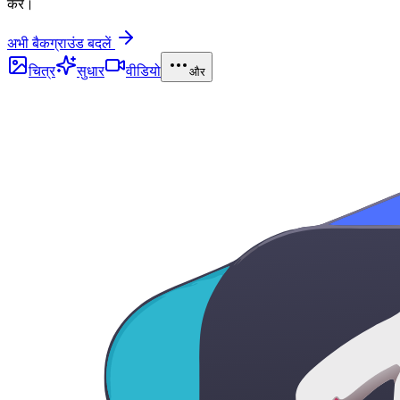
करें।
अभी बैकग्राउंड बदलें
चित्र
सुधार
वीडियो
और