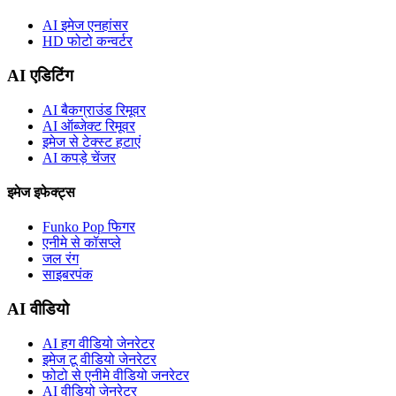
AI इमेज एनहांसर
HD फोटो कन्वर्टर
AI एडिटिंग
AI बैकग्राउंड रिमूवर
AI ऑब्जेक्ट रिमूवर
इमेज से टेक्स्ट हटाएं
AI कपड़े चेंजर
इमेज इफेक्ट्स
Funko Pop फिगर
एनीमे से कॉसप्ले
जल रंग
साइबरपंक
AI वीडियो
AI हग वीडियो जेनरेटर
इमेज टू वीडियो जेनरेटर
फोटो से एनीमे वीडियो जनरेटर
AI वीडियो जेनरेटर