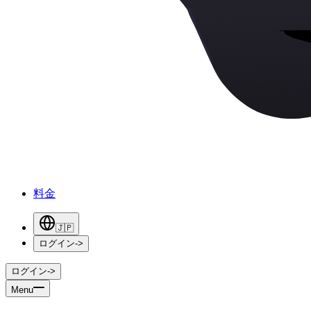
料金
🇯🇵
ログイン
->
ログイン
->
Menu