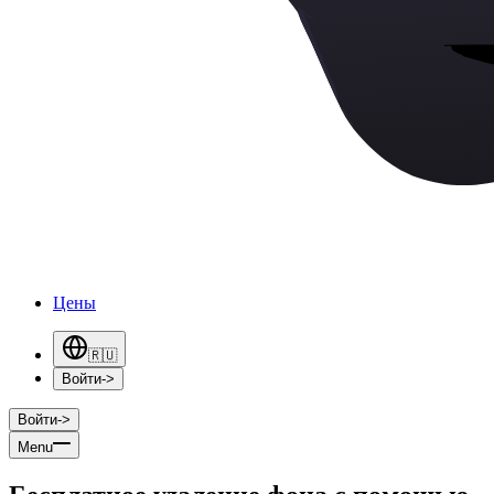
Цены
🇷🇺
Войти
->
Войти
->
Menu