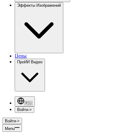
Эффекты Изображений
Цены
Про
ИИ Видео
🇷🇺
Войти
->
Войти
->
Menu