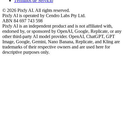
Términos de Servicio
©
2026
Pixfy AI
. All rights reserved.
Pixfy AI
is operated by Cendro Labs Pty Ltd.
ABN 84 697 743 598
Pixfy AI
is an independent product and is not affiliated with,
endorsed by, or sponsored by OpenAI, Google, Replicate, or any
other third-party AI model provider. OpenAI, ChatGPT, GPT
Image, Google, Gemini, Nano Banana, Replicate, and Kling are
trademarks of their respective owners and are used here for
descriptive purposes only.