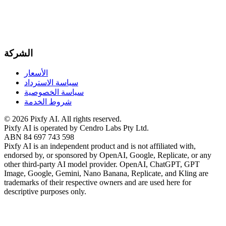
الشركة
الأسعار
سياسة الاسترداد
سياسة الخصوصية
شروط الخدمة
©
2026
Pixfy AI
. All rights reserved.
Pixfy AI
is operated by Cendro Labs Pty Ltd.
ABN 84 697 743 598
Pixfy AI
is an independent product and is not affiliated with,
endorsed by, or sponsored by OpenAI, Google, Replicate, or any
other third-party AI model provider. OpenAI, ChatGPT, GPT
Image, Google, Gemini, Nano Banana, Replicate, and Kling are
trademarks of their respective owners and are used here for
descriptive purposes only.