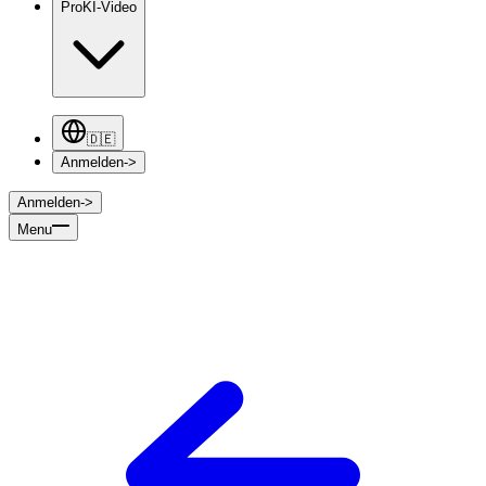
Pro
KI-Video
🇩🇪
Anmelden
->
Anmelden
->
Menu