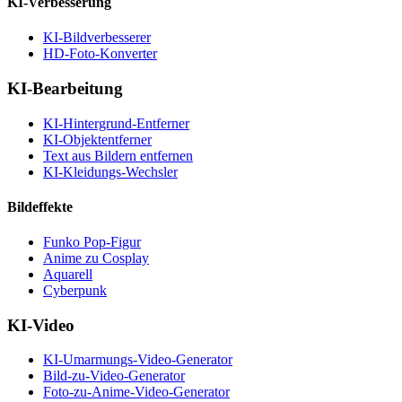
KI-Verbesserung
KI-Bildverbesserer
HD-Foto-Konverter
KI-Bearbeitung
KI-Hintergrund-Entferner
KI-Objektentferner
Text aus Bildern entfernen
KI-Kleidungs-Wechsler
Bildeffekte
Funko Pop-Figur
Anime zu Cosplay
Aquarell
Cyberpunk
KI-Video
KI-Umarmungs-Video-Generator
Bild-zu-Video-Generator
Foto-zu-Anime-Video-Generator