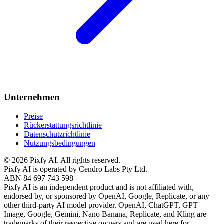
Unternehmen
Preise
Rückerstattungsrichtlinie
Datenschutzrichtlinie
Nutzungsbedingungen
©
2026
Pixfy AI
. All rights reserved.
Pixfy AI
is operated by Cendro Labs Pty Ltd.
ABN 84 697 743 598
Pixfy AI
is an independent product and is not affiliated with,
endorsed by, or sponsored by OpenAI, Google, Replicate, or any
other third-party AI model provider. OpenAI, ChatGPT, GPT
Image, Google, Gemini, Nano Banana, Replicate, and Kling are
trademarks of their respective owners and are used here for